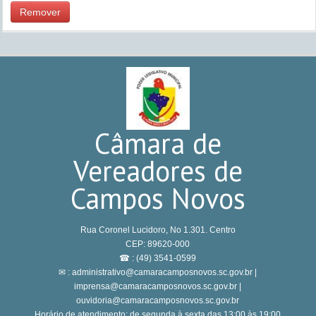
Remover
Câmara de
Vereadores de
Campos Novos
Rua Coronel Lucidoro, No 1.301. Centro
CEP: 89620-000
☎ : (49) 3541-0599
✉ : administrativo@camaracamposnovos.sc.gov.br |
imprensa@camaracamposnovos.sc.gov.br |
ouvidoria@camaracamposnovos.sc.gov.br
Horário de atendimento: de segunda à sexta das 13:00 às 19:00