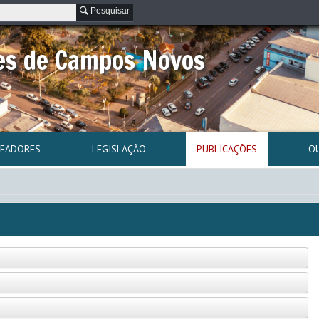
Pesquisar
es de Campos Novos
READORES
LEGISLAÇÃO
PUBLICAÇÕES
O