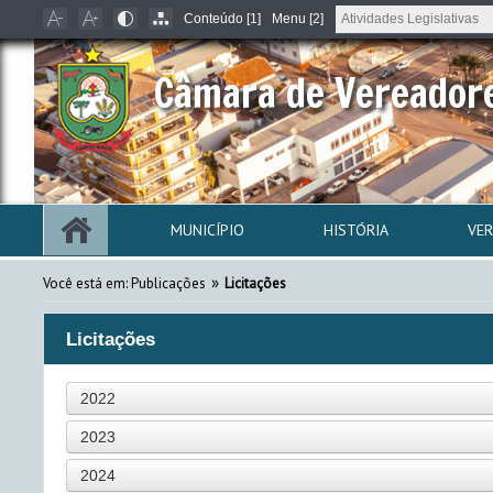
Conteúdo [1]
Menu [2]
Câmara de Vereador
MUNICÍPIO
HISTÓRIA
VE
»
Você está em:
Publicações
Licitações
Licitações
2022
2023
2024